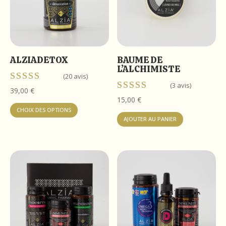
ALZIADETOX
BAUME DE
L’ALCHIMISTE
(20 avis)
(3 avis)
Note
39,00
€
4.90
Note
15,00
€
Ce
sur 5
5.00
CHOIX DES OPTIONS
produit
sur 5
AJOUTER AU PANIER
a
plusieurs
variations.
Les
options
peuvent
être
choisies