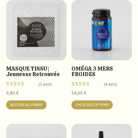
MASQUE TISSU |
OMÉGA 3 MERS
Jeunesse Retrouvée
FROIDES
(3 avis)
(4 avis)
Note
Note
9,80
€
54,00
€
5.00
4.50
Ce
sur 5
sur 5
AJOUTER AU PANIER
CHOIX DES OPTIONS
produit
a
plusieurs
variations.