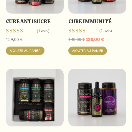
sur
la
page
CURE ANTISUCRE
CURE IMMUNITÉ
du
(1 avis)
(2 avis)
produit
Note
Note
Le
Le
159,00
€
140,00
€
130,00
€
5.00
5.00
prix
prix
sur 5
sur 5
AJOUTER AU PANIER
AJOUTER AU PANIER
initial
actuel
était :
est :
140,00 €.
130,00 €.