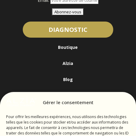
Email:
DIAGNOSTIC
Boutique
Alzia
Blog
Contact
Gérer le consentement
alzia.organicpharmacy@gmail.com
04 95 56 34 82
Pour offrir les meilleures expériences, nous utilisons des technologies
telles que les cookies pour stocker et/ou accéder aux informations des
appareils. Le fait de consentir à ces technologies nous permettra de
traiter des données telles que le comportement de navigation ou les ID