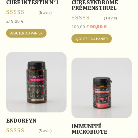
CURE INTESTIN N°1
CURE SYNDROME
PRÉMENSTRUEL
(6 avis)
(1 avis)
Note
219,00
€
5.00
Note
Le
Le
100,00
€
90,00
€
sur 5
5.00
AJOUTER AU PANIER
prix
prix
sur 5
AJOUTER AU PANIER
initial
actuel
était :
est :
100,00 €.
90,00 €.
ENDORFYN
IMMUNITÉ
(5 avis)
MICROBIOTE