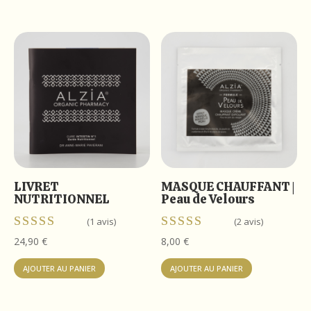
était :
est :
était :
est :
95,50 €.
75,00 €.
127,10 €.
99,00 €.
LIVRET
MASQUE CHAUFFANT |
NUTRITIONNEL
Peau de Velours
(1 avis)
(2 avis)
Note
Note
24,90
€
8,00
€
4.00
5.00
sur 5
sur 5
AJOUTER AU PANIER
AJOUTER AU PANIER