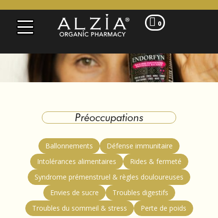

0
Préoccupations
Ballonnements
Défense immunitaire
Intolérances alimentaires
Rides & fermeté
Syndrome prémenstruel & règles douloureuses
Envies de sucre
Troubles digestifs
Troubles du sommeil & stress
Perte de poids