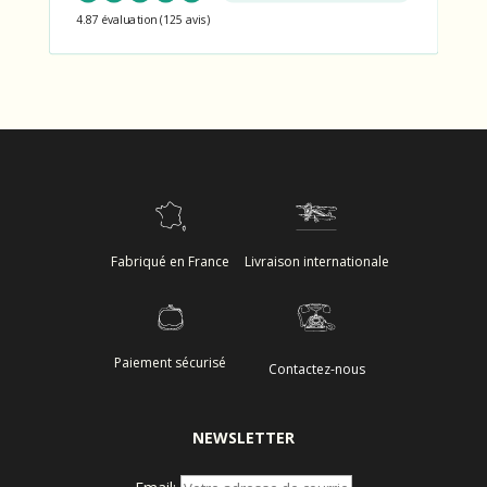
4.87 évaluation
(125 avis)
la
page
du
produit
Fabriqué en France
Livraison internationale
Paiement sécurisé
Contactez-nous
NEWSLETTER